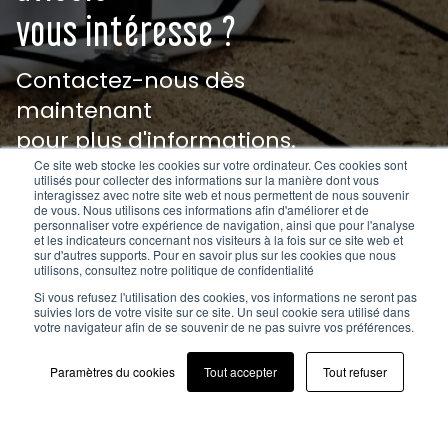
vous intéresse ?
Contactez-nous dès
maintenant
pour plus d'informations.
Ce site web stocke les cookies sur votre ordinateur. Ces cookies sont
utilisés pour collecter des informations sur la manière dont vous
interagissez avec notre site web et nous permettent de nous souvenir
INTÉRESSÉ PAR LA ROBOTIQUE AVICOLE
de vous. Nous utilisons ces informations afin d'améliorer et de
personnaliser votre expérience de navigation, ainsi que pour l'analyse
et les indicateurs concernant nos visiteurs à la fois sur ce site web et
sur d'autres supports. Pour en savoir plus sur les cookies que nous
utilisons, consultez notre politique de confidentialité
Si vous refusez l'utilisation des cookies, vos informations ne seront pas
suivies lors de votre visite sur ce site. Un seul cookie sera utilisé dans
votre navigateur afin de se souvenir de ne pas suivre vos préférences.
NOUS CONTACTER
Paramètres du cookies
Tout accepter
Tout refuser
FAQ
Mentions légales
Politique de confidentialité
CGV