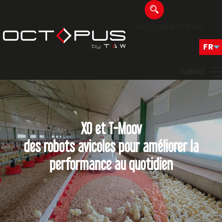
XO-CONNECT
TAW
MENU
XO et T-Moov
des robots avicoles pour améliorer la
performance au quotidien