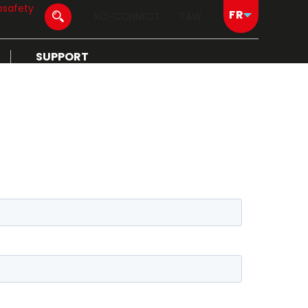
osafety
XO-CONNECT
TAW
SUPPORT