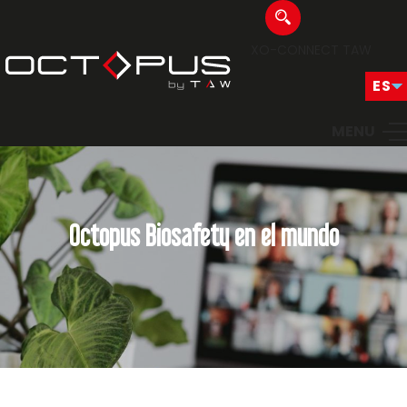
XO-CONNECT
TAW
MENU
Octopus Biosafety en el mundo