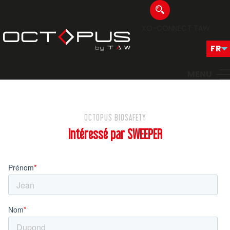
XO-CONNECT
TAW
MENU
OCTOPUS BIOSAFETY
Intéressé par SWEEPER