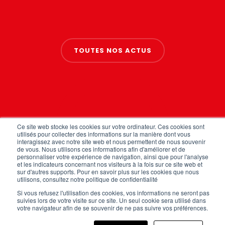
TOUTES NOS ACTUS
Ce site web stocke les cookies sur votre ordinateur. Ces cookies sont
utilisés pour collecter des informations sur la manière dont vous
interagissez avec notre site web et nous permettent de nous souvenir
de vous. Nous utilisons ces informations afin d'améliorer et de
personnaliser votre expérience de navigation, ainsi que pour l'analyse
FAQ
et les indicateurs concernant nos visiteurs à la fois sur ce site web et
Mentions légales
sur d'autres supports. Pour en savoir plus sur les cookies que nous
Politique de confidentialité
utilisons, consultez notre politique de confidentialité
CGV
Si vous refusez l'utilisation des cookies, vos informations ne seront pas
Plan du site
suivies lors de votre visite sur ce site. Un seul cookie sera utilisé dans
Cookies (EU)
votre navigateur afin de se souvenir de ne pas suivre vos préférences.
1.7K
340
2K
2K