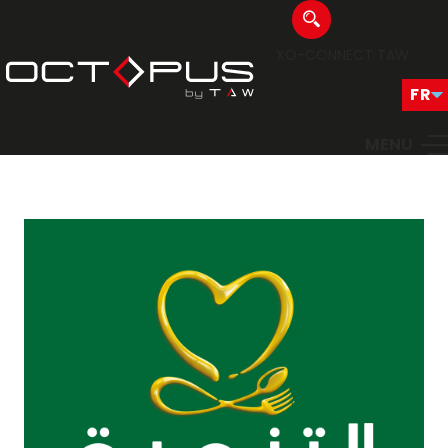
XO-CONNECT
TAW
MENU