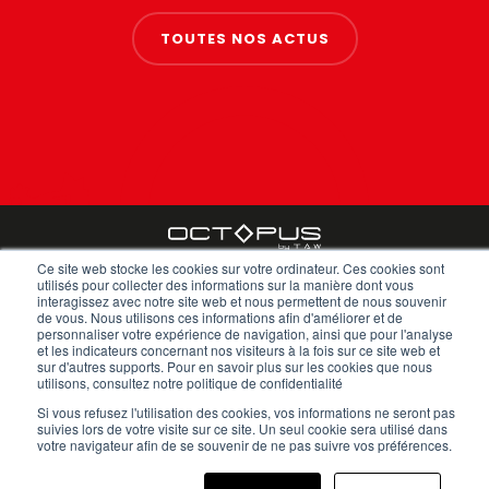
TOUTES NOS ACTUS
Ce site web stocke les cookies sur votre ordinateur. Ces cookies sont
FAQ
utilisés pour collecter des informations sur la manière dont vous
Mentions légales
interagissez avec notre site web et nous permettent de nous souvenir
Politique de confidentialité
de vous. Nous utilisons ces informations afin d'améliorer et de
CGV
personnaliser votre expérience de navigation, ainsi que pour l'analyse
et les indicateurs concernant nos visiteurs à la fois sur ce site web et
Plan du site
sur d'autres supports. Pour en savoir plus sur les cookies que nous
Cookies (EU)
utilisons, consultez notre politique de confidentialité
Si vous refusez l'utilisation des cookies, vos informations ne seront pas
1.7K
340
2K
2K
suivies lors de votre visite sur ce site. Un seul cookie sera utilisé dans
votre navigateur afin de se souvenir de ne pas suivre vos préférences.