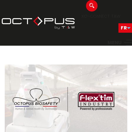
XO-CONNECT
TAW
MENU