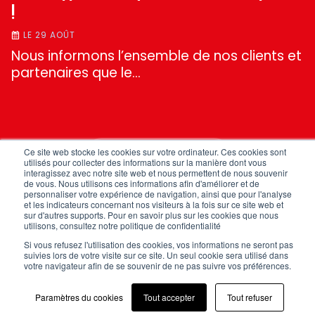
!
LE 29 AOÛT
Nous informons l’ensemble de nos clients et
partenaires que le…
Ce site web stocke les cookies sur votre ordinateur. Ces cookies sont
TOUTES NOS ACTUS
utilisés pour collecter des informations sur la manière dont vous
interagissez avec notre site web et nous permettent de nous souvenir
de vous. Nous utilisons ces informations afin d'améliorer et de
personnaliser votre expérience de navigation, ainsi que pour l'analyse
et les indicateurs concernant nos visiteurs à la fois sur ce site web et
sur d'autres supports. Pour en savoir plus sur les cookies que nous
utilisons, consultez notre politique de confidentialité
Si vous refusez l'utilisation des cookies, vos informations ne seront pas
suivies lors de votre visite sur ce site. Un seul cookie sera utilisé dans
votre navigateur afin de se souvenir de ne pas suivre vos préférences.
NOUS CONTACTER
Paramètres du cookies
Tout accepter
Tout refuser
FAQ