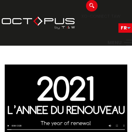
XO-CONNECT
TAW
MENU