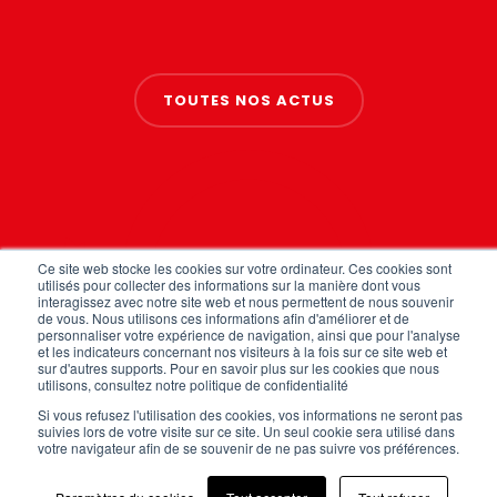
TOUTES NOS ACTUS
Ce site web stocke les cookies sur votre ordinateur. Ces cookies sont
utilisés pour collecter des informations sur la manière dont vous
interagissez avec notre site web et nous permettent de nous souvenir
de vous. Nous utilisons ces informations afin d'améliorer et de
personnaliser votre expérience de navigation, ainsi que pour l'analyse
FAQ
et les indicateurs concernant nos visiteurs à la fois sur ce site web et
Mentions légales
sur d'autres supports. Pour en savoir plus sur les cookies que nous
Politique de confidentialité
utilisons, consultez notre politique de confidentialité
CGV
Si vous refusez l'utilisation des cookies, vos informations ne seront pas
Plan du site
suivies lors de votre visite sur ce site. Un seul cookie sera utilisé dans
Cookies (EU)
votre navigateur afin de se souvenir de ne pas suivre vos préférences.
1.7K
340
2K
2K
NOUS CONTACTER