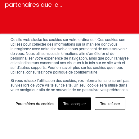
partenaires que le…
Ce site web stocke les cookies sur votre ordinateur. Ces cookies sont
TOUTES NOS ACTUS
utilisés pour collecter des informations sur la manière dont vous
interagissez avec notre site web et nous permettent de nous souvenir
de vous. Nous utilisons ces informations afin d'améliorer et de
personnaliser votre expérience de navigation, ainsi que pour l'analyse
et les indicateurs concernant nos visiteurs à la fois sur ce site web et
sur d'autres supports. Pour en savoir plus sur les cookies que nous
utilisons, consultez notre politique de confidentialité
Si vous refusez l'utilisation des cookies, vos informations ne seront pas
suivies lors de votre visite sur ce site. Un seul cookie sera utilisé dans
votre navigateur afin de se souvenir de ne pas suivre vos préférences.
NOUS CONTACTER
Paramètres du cookies
Tout accepter
Tout refuser
FAQ
Mentions légales
Politique de confidentialité
CGV
Plan du site
Cookies (EU)