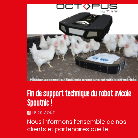
Fin de support technique du robot avicole
Spoutnic !
LE 29 AOÛT
Nous informons l’ensemble de nos
clients et partenaires que le…