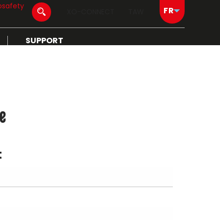
osafety
XO-CONNECT
TAW
SUPPORT
e
t