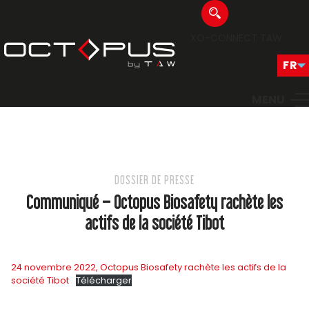
XO-CONNECT
TAW
MENU
DOSSIER DE PRESSE
Communiqué – Octopus Biosafety rachète les
actifs de la société Tibot
24 novembre 2022, Octopus Biosafety rachète les actifs de la
société Tibot
Télécharger