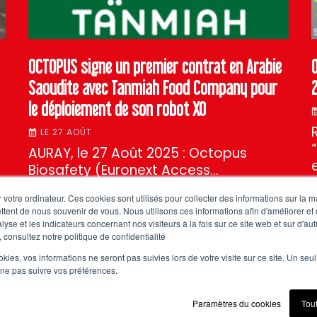
OCTOPUS signe un premier contrat en Arabie
Saoudite avec Tanmiah Food Company pour
le déploiement de son robot XO
LE 27 AOÛT
AURAY, le 27 Août 2025 : Octopus
Biosafety (Euronext Access…
 votre ordinateur. Ces cookies sont utilisés pour collecter des informations sur la 
ttent de nous souvenir de vous. Nous utilisons ces informations afin d'améliorer et
lyse et les indicateurs concernant nos visiteurs à la fois sur ce site web et sur d'au
 consultez notre politique de confidentialité
TOUTES NOS ACTUS
ookies, vos informations ne seront pas suivies lors de votre visite sur ce site. Un seu
 ne pas suivre vos préférences.
Paramètres du cookies
Tou