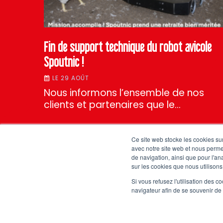
Fin de support technique du robot avicole
Spoutnic !
LE 29 AOÛT
Nous informons l’ensemble de nos
clients et partenaires que le…
Ce site web stocke les cookies sur
avec notre site web et nous perme
de navigation, ainsi que pour l'ana
sur les cookies que nous utilisons,
Si vous refusez l'utilisation des c
navigateur afin de se souvenir de