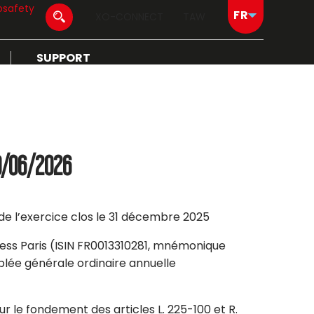
osafety
XO-CONNECT
TAW
SUPPORT
0/06/2026
de l’exercice clos le 31 décembre 2025
ccess Paris (ISIN FR0013310281, mnémonique
blée générale ordinaire annuelle
r le fondement des articles L. 225-100 et R.