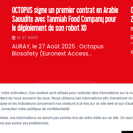
OCTOPUS signe un premier contrat en Arabie
Saoudite avec Tanmiah Food Company pour
le déploiement de son robot XO
LE 27 AOÛT
AURAY, le 27 Août 2025 : Octopus
Biosafety (Euronext Access…
TOUTES NOS ACTUS
 votre ordinateur. Ces cookies sont utilisés pour collecter des informations sur la 
ttent de nous souvenir de vous. Nous utilisons ces informations afin d'améliorer et
lyse et les indicateurs concernant nos visiteurs à la fois sur ce site web et sur d'au
 consultez notre politique de confidentialité
ookies, vos informations ne seront pas suivies lors de votre visite sur ce site. Un seu
 ne pas suivre vos préférences.