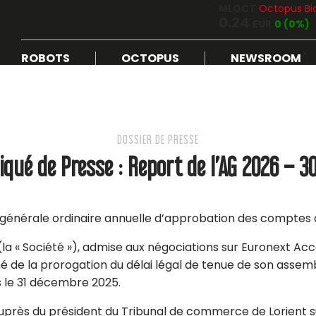
MLOCT
Octopus Bi
0.24
EUR
0 (0%)
ROBOTS
OCTOPUS
NEWSROOM
DOSSIER DE PRESSE
ué de Presse : Report de l’AG 2026 – 3
 générale ordinaire annuelle d’approbation des comptes 
. (la « Société »), admise aux négociations sur Euronext A
é de la prorogation du délai légal de tenue de son assem
 le 31 décembre 2025.
auprès du président du Tribunal de commerce de Lorient su