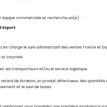
son équipe commerciale et recherche un(e) :
t Export
.
z en charge le suivi administratif des ventes France et 
 et courriels
avec les transporteurs et/ou le service logistique
 un retard de livraison, un produit défectueux, des quanti
assement et le suivi de bases
nt relationnel, vous possédez une première expérience sur 