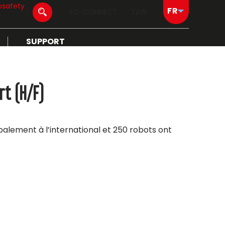
osafety
XO-CONNECT
TAW
SUPPORT
rt (H/F)
ipalement à l’international et 250 robots ont