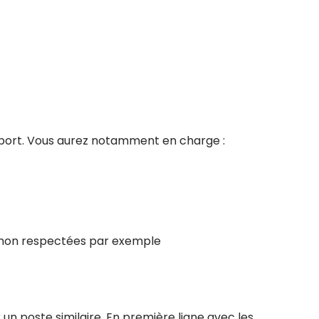
Export. Vous aurez notamment en charge :
tés non respectées par exemple
un poste similaire. En première ligne avec les