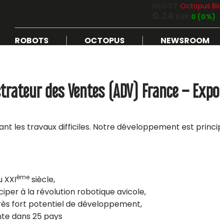
MLOCT
Octopus Bi
0.24
EUR
0 (0%)
ROBOTS
OCTOPUS
NEWSROOM
trateur des Ventes (ADV) France – Expo
sant les travaux difficiles. Notre développement est princ
ème
u XXI
siècle,
ciper à la révolution robotique avicole,
rès fort potentiel de développement,
nte dans 25 pays