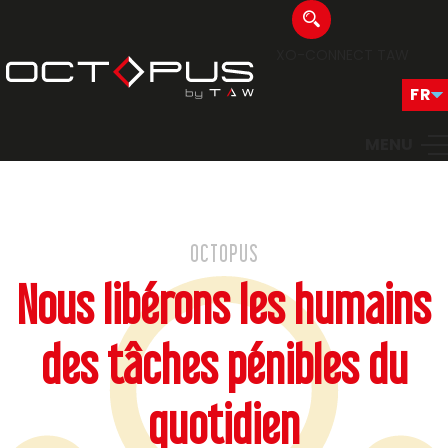
XO-CONNECT
TAW
MENU
OCTOPUS
Nous libérons les humains
des tâches pénibles du
quotidien