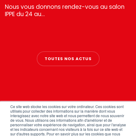
Nous vous donnons rendez-vous au salon
IPPE du 24 au…
TOUTES NOS ACTUS
Ce site web stocke les cookies sur votre ordinateur. Ces cookies sont
utilisés pour collecter des informations sur la manière dont vous
interagissez avec notre site web et nous permettent de nous souvenir
de vous. Nous utilisons ces informations afin d'améliorer et de
FAQ
personnaliser votre expérience de navigation, ainsi que pour l'analyse
et les indicateurs concernant nos visiteurs à la fois sur ce site web et
Mentions légales
sur d'autres supports. Pour en savoir plus sur les cookies que nous
Politique de confidentialité