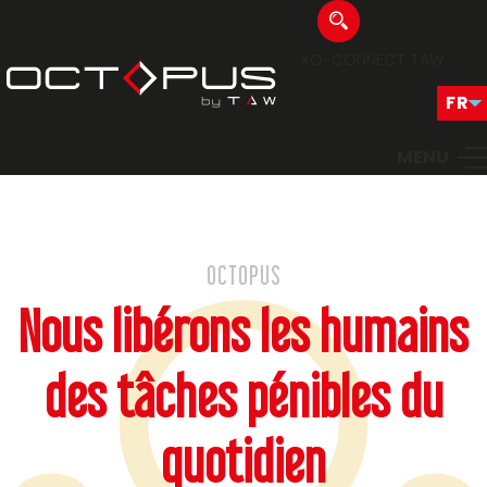
XO-CONNECT
TAW
MENU
OCTOPUS
Nous libérons les humains
des tâches pénibles du
quotidien