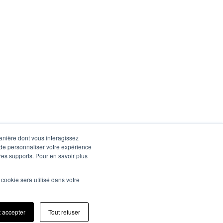
manière dont vous interagissez
 de personnaliser votre expérience
tres supports. Pour en savoir plus
l cookie sera utilisé dans votre
t accepter
Tout refuser
NOUS CONTACTER
okies (EU)
1.7K
340
2K
2K