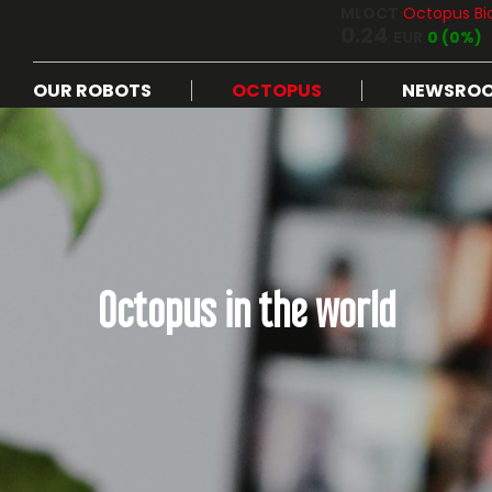
MLOCT
Octopus Bi
0.24
EUR
0 (0%)
OUR ROBOTS
OCTOPUS
NEWSRO
Octopus in the world