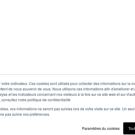
 votre ordinateur. Ces cookies sont utilisés pour collecter des informations sur la 
ttent de nous souvenir de vous. Nous utilisons ces informations afin d'améliorer et
lyse et les indicateurs concernant nos visiteurs à la fois sur ce site web et sur d'au
 consultez notre politique de confidentialité
ookies, vos informations ne seront pas suivies lors de votre visite sur ce site. Un seu
 ne pas suivre vos préférences.
Paramètres du cookies
Tou
ce
Privacy policy
GCTS
Sitemap
Co