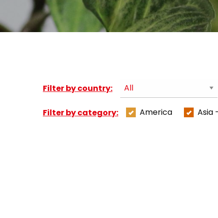
Filter by country:
America
Asia 
Filter by category: