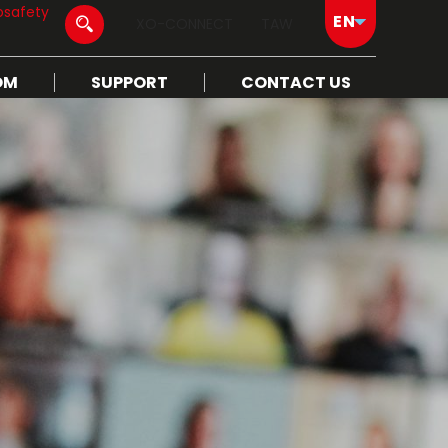
osafety
XO-CONNECT
TAW
OM
SUPPORT
CONTACT US